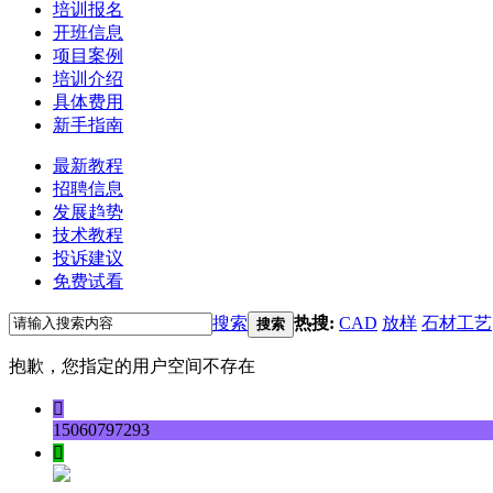
培训报名
开班信息
项目案例
培训介绍
具体费用
新手指南
最新教程
招聘信息
发展趋势
技术教程
投诉建议
免费试看
搜索
热搜:
CAD
放样
石材工艺
搜索
抱歉，您指定的用户空间不存在

15060797293
